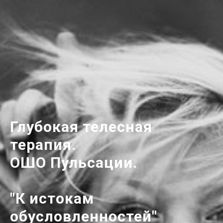
Глубокая телесная
терапия.
ОШО Пульсации.
"К истокам
обусловленностей"